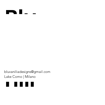
Blu
va
nili
bluvaniliadesigns@gmail.com
Lake Como | Milano